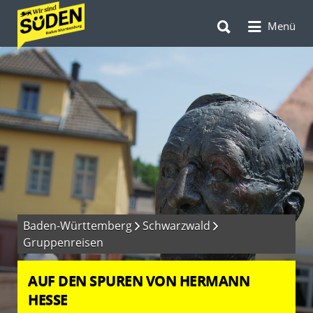
Suchen
Suchen
nach:
Menü
nach:
Baden-Württemberg
Schwarzwald
Gruppenreisen
AUF DEN SPUREN VON HERMANN
HESSE