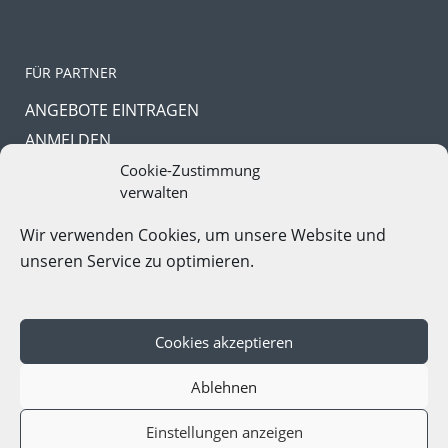
FÜR PARTNER
ANGEBOTE EINTRAGEN
ANMELDEN
PASSWORT VERGESSEN
Cookie-Zustimmung
verwalten
Wir verwenden Cookies, um unsere Website und
unseren Service zu optimieren.
In Kooperation mit
Gruppenreise-Portal.com
Cookies akzeptieren
Copyright © 2023. All Rights Reserved |
Impressum
|
Ablehnen
Datenschutz
247,00
Einstellungen anzeigen
ab
€ p.P.