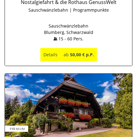
Nostalgiefahrt & die Rothaus GenussWelt
Sauschwänzlebahn | Programmpunkte
Sauschwänzlebahn
Blumberg, Schwarzwald
15
-
60
Pers.
Details
ab
50,00 € p.P.
PREMIUM