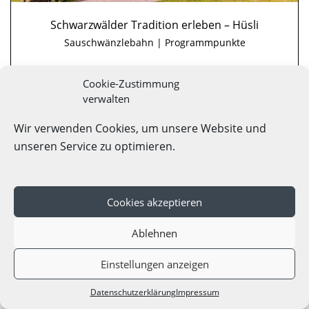
Schwarzwälder Tradition erleben – Hüsli
Sauschwänzlebahn | Programmpunkte
Sauschwänzlebahn
Cookie-Zustimmung
Blumberg, Schwarzwald
verwalten
15
-
50
Pers.
Wir verwenden Cookies, um unsere Website und
Details
ab
48,00 € p.P.
unseren Service zu optimieren.
Cookies akzeptieren
Ablehnen
Einstellungen anzeigen
Datenschutzerklärung
Impressum
Angebote
Karte