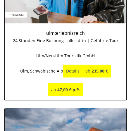
PREMIUM
ulm:erlebnisreich
24 Stunden Eine Buchung - alles drin | Geführte Tour
Ulm/Neu-Ulm Touristik GmbH
Ulm, Schwäbische Alb
Details
ab
235,00 €
ab
47,00 € p.P.