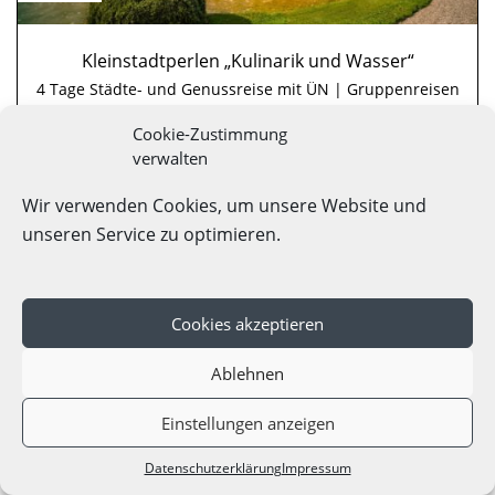
Kleinstadtperlen „Kulinarik und Wasser“
4 Tage Städte- und Genussreise mit ÜN | Gruppenreisen
Cookie-Zustimmung
Tourismus Marketing GmbH Baden-Württemberg
verwalten
Radolfzell am Bodensee, Bodensee
4
-
50
Pers.
Wir verwenden Cookies, um unsere Website und
unseren Service zu optimieren.
Details
Cookies akzeptieren
Ablehnen
Einstellungen anzeigen
Datenschutzerklärung
Impressum
Angebote
Karte