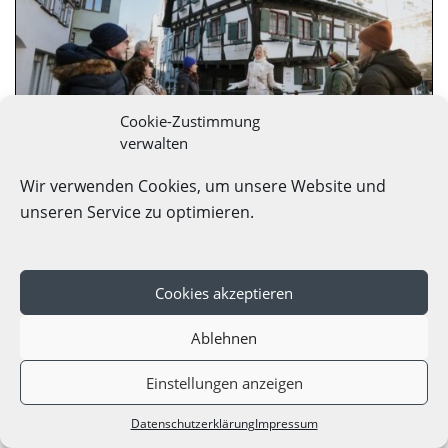
Cookie-Zustimmung
PREMIUM
verwalten
ulm:weihnachtlich
Wir verwenden Cookies, um unsere Website und
unseren Service zu optimieren.
4 Stunden Stadtführung & Weihnachtsmarkt | Geführte
Tour
Ulm/Neu-Ulm Touristik GmbH
Cookies akzeptieren
Ulm, Schwäbische Alb
Details
ab
440,00 €
Ablehnen
Einstellungen anzeigen
ab
22,00 € p.P.
Datenschutzerklärung
Impressum
Angebote
Karte