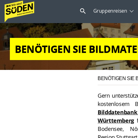
Suchen
Gruppenreisen
nach:
BENÖTIGEN SIE BILDMATE
BENÖTIGEN SIE 
Gern unterstütz
kostenlosem B
Bilddatenban
Württemberg
f
Bodensee, Nör
Region Stuttgar