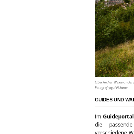
Oberkircher Weinwanderu
Fotograf: Jigal Fichtner
GUIDES UND WA
Im
Guideporta
die passende
verschiedene Wa