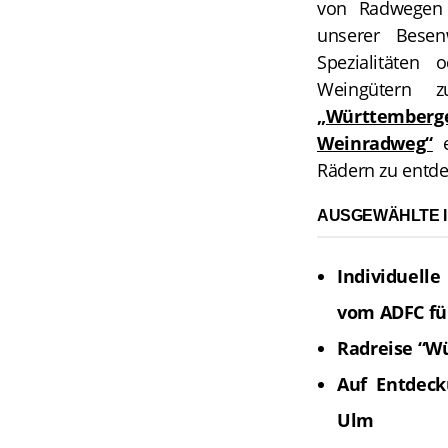
von Radwegen 
unserer Besen
Spezialitäten
Weingütern 
„Württember
Weinradweg“
e
Rädern zu entde
AUSGEWÄHLTE I
Individuell
vom ADFC für
Radreise “W
Auf Entdec
Ulm