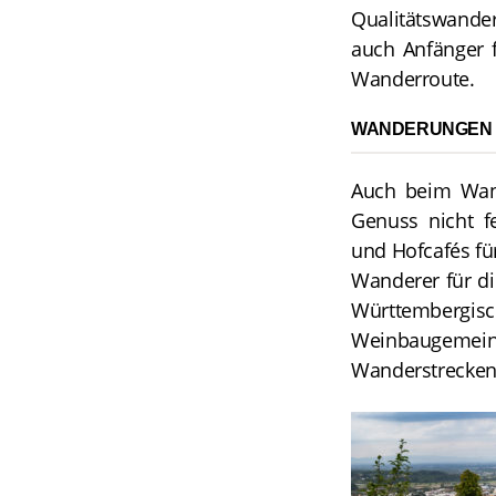
Qualitätswander
auch Anfänger f
Wanderroute.
WANDERUNGEN F
Auch beim Wand
Genuss nicht f
und Hofcafés für
Wanderer für di
Württemberg
Weinbaugemei
Wanderstrecken