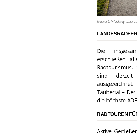
Neckartal-Radweg, Blick z
LANDESRADFER
Die insgesa
erschließen al
Radtourismus.
sind derzeit
ausgezeichnet
Taubertal – Der 
die höchste ADFC
RADTOUREN FÜR
Aktive Genießer