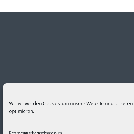
Wir verwenden Cookies, um unsere Website und unseren 
optimieren.
In Kooperation mit
Gruppenreise-Portal.com
Copyright © 2023. All Rights Reserved |
Impressu
Datenschutzerklärung
Impressum