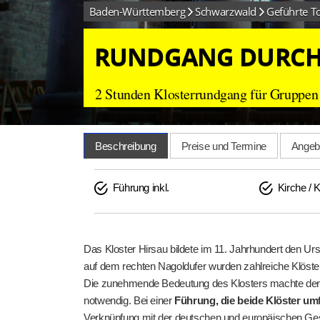
Baden-Württemberg
Schwarzwald
Geführte T
RUNDGANG DURCH 
2 Stunden Klosterrundgang für Gruppen a
Beschreibung
Preise und Termine
Angebo
Führung inkl.
Kirche / K
Das Kloster Hirsau bildete im 11. Jahrhundert den Ur
auf dem rechten Nagoldufer wurden zahlreiche Klöster 
Die zunehmende Bedeutung des Klosters machte den B
notwendig. Bei einer
Führung, die beide Klöster um
Verknüpfung mit der deutschen und europäischen Gesch