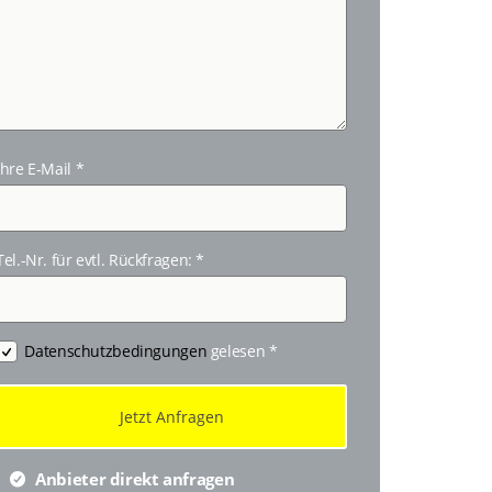
Ihre E-Mail
*
Tel.-Nr. für evtl. Rückfragen:
*
Datenschutzbedingungen
gelesen
*
Anbieter direkt anfragen