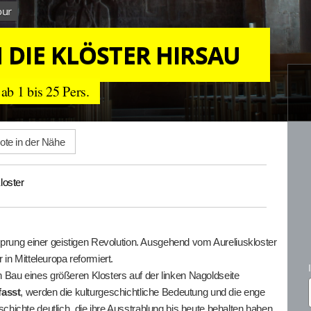
our
DIE KLÖSTER HIRSAU
b 1 bis 25 Pers.
te in der Nähe
loster
sprung einer geistigen Revolution. Ausgehend vom Aureliuskloster
in Mitteleuropa reformiert.
au eines größeren Klosters auf der linken Nagoldseite
fasst
, werden die kulturgeschichtliche Bedeutung und die enge
ichte deutlich, die ihre Ausstrahlung bis heute behalten haben.