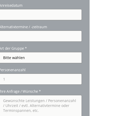
Anreisedatum
Alternativtermine / -zeitraum
Art der Gruppe
*
Personenanzahl
Ihre Anfrage / Wünsche
*