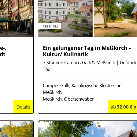
PREMIUM
e-,
Ein gelungener Tag in Meßkirch –
dt
Kultur/ Kulinarik
7 Stunden Campus Galli & Meßkirch | Geführt
Tour
Campus Galli, Karolingische Klosterstadt
Meßkirch
Meßkirch, Oberschwaben
Details
ab
32,00 € p
Deta