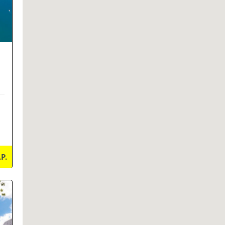
.P.
ils