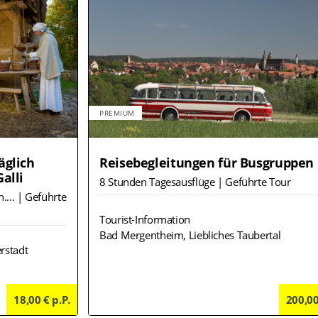
PREMIUM
äglich
Reisebegleitungen für Busgruppen
alli
8 Stunden Tagesausflüge | Geführte Tour
.... | Geführte
Tourist-Information
Bad Mergentheim, Liebliches Taubertal
rstadt
18,00 € p.P.
Details
200,00
Deta