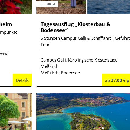
PREMIUM
theim
Tagesausflug „Klosterbau &
Bodensee“
ammpunkte
5 Stunden Campus Galli & Schifffahrt | Geführt
Tour
ertal
Campus Galli, Karolingische Klosterstadt
Meßkirch
Meßkirch, Bodensee
Details
ab
37,00 € p
Deta