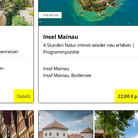
PREMIUM
Insel Mainau
4 Stunden Natur immer wieder neu erleben |
ppenreisen
Programmpunkte
n-
Insel Mainau
Insel Mainau, Bodensee
Details
22,00 € p
Deta