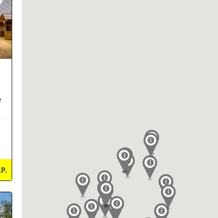
e
.P.
ils