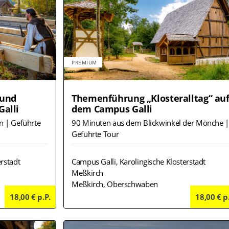
PREMIUM
 und
Themenführung „Klosteralltag“ au
alli
dem Campus Galli
n | Geführte
90 Minuten aus dem Blickwinkel der Mönche |
Geführte Tour
rstadt
Campus Galli, Karolingische Klosterstadt
Meßkirch
Meßkirch, Oberschwaben
18,00 € p.P.
Details
18,00 € p
Deta