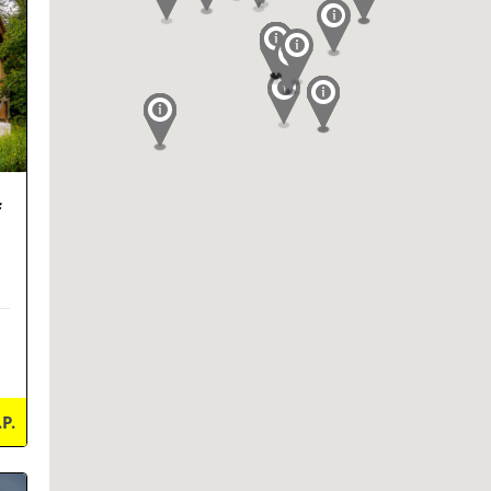
f
.P.
ils