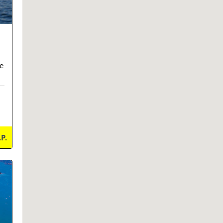
e
.P.
ils