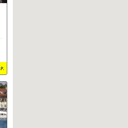
.P.
ils