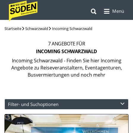
Suchen
Suchen
nach:
Menü
nach:
Startseite
Schwarzwald
Incoming Schwarzwald
7
ANGEBOTE FÜR
INCOMING SCHWARZWALD
Incoming Schwarzwald - Finden Sie hier Incoming
Angebote zu Reiseveranstaltern, Eventagenturen,
Busvermiertungen und noch mehr
Filter- und Suchoptionen