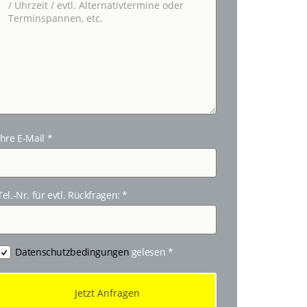
Ihre E-Mail
*
Tel.-Nr. für evtl. Rückfragen:
*
Datenschutzbedingungen
gelesen
*