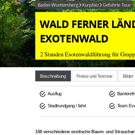
Baden-Württemberg
Kurpfalz
Geführte Tour
WALD FERNER LÄND
EXOTENWALD
2 Stunden Exotenwaldführung für Gruppe
Beschreibung
Preise und Termine
Bilder
Ausflug
Barrierefr
Stadtrundgang / fahrt
Team Ev
150 verschiedene exotische Baum- und Strauchar