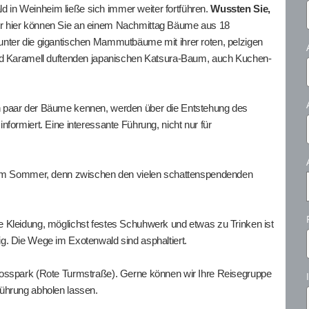
ald in Weinheim ließe sich immer weiter fortführen.
Wussten Sie,
 hier können Sie an einem Nachmittag Bäume aus 18
nter die gigantischen Mammutbäume mit ihrer roten, pelzigen
und Karamell duftenden japanischen Katsura-Baum, auch Kuchen-
n paar der Bäume kennen, werden über die Entstehung des
formiert. Eine interessante Führung, nicht nur für
e im Sommer, denn zwischen den vielen schattenspendenden
 Kleidung, möglichst festes Schuhwerk und etwas zu Trinken ist
g. Die Wege im Exotenwald sind asphaltiert.
losspark (Rote Turmstraße). Gerne können wir Ihre Reisegruppe
ührung abholen lassen.