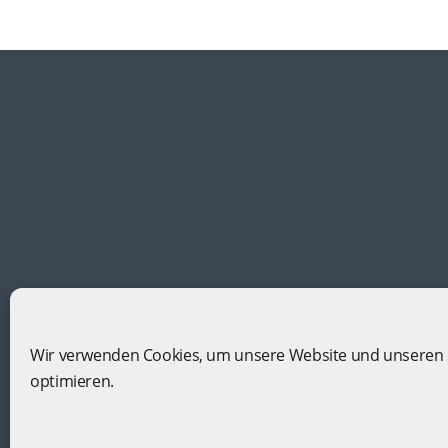
Wir verwenden Cookies, um unsere Website und unseren 
optimieren.
In Kooperation mit
Gruppenreise-Portal.com
Copyright © 2023. All Rights Reserved |
Impressu