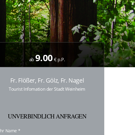
9.00
ab
€ p.P.
Fr. Flößer, Fr. Gölz, Fr. Nagel
Tourist Infomation der Stadt Weinheim
UNVERBINDLICH ANFRAGEN
Ihr Name
*