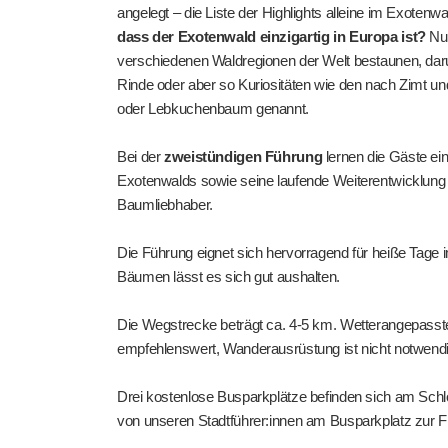
angelegt – die Liste der Highlights alleine im Exotenw
dass der Exotenwald einzigartig in Europa ist?
Nur
verschiedenen Waldregionen der Welt bestaunen, daru
Rinde oder aber so Kuriositäten wie den nach Zimt 
oder Lebkuchenbaum genannt.
Bei der
zweistündigen Führung
lernen die Gäste ei
Exotenwalds sowie seine laufende Weiterentwicklung in
Baumliebhaber.
Die Führung eignet sich hervorragend für heiße Tag
Bäumen lässt es sich gut aushalten.
Die Wegstrecke beträgt ca. 4-5 km. Wetterangepasste
empfehlenswert, Wanderausrüstung ist nicht notwendi
Drei kostenlose Busparkplätze befinden sich am Sch
von unseren Stadtführer:innen am Busparkplatz zur F