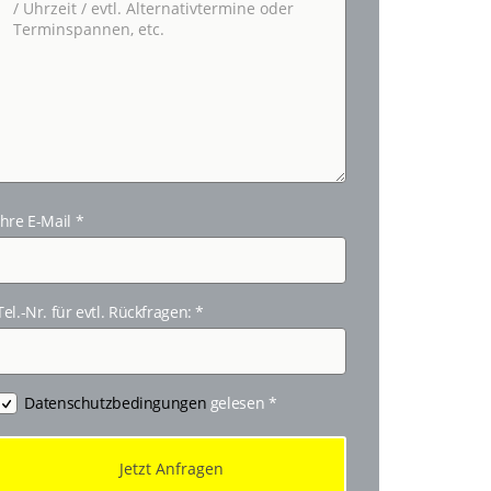
Ihre E-Mail
*
Tel.-Nr. für evtl. Rückfragen:
*
Datenschutzbedingungen
gelesen
*