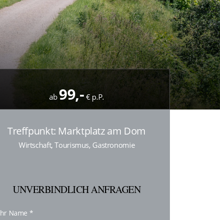
99,-
ab
€ p.P.
Treffpunkt: Marktplatz am Dom
Wirtschaft, Tourismus, Gastronomie
UNVERBINDLICH ANFRAGEN
Ihr Name
*