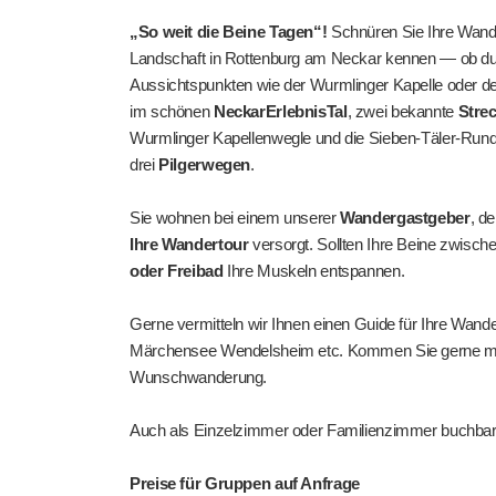
„So weit die Beine Tagen“!
Schnüren Sie Ihre Wand
Landschaft in Rottenburg am Neckar kennen — ob du
Aussichtspunkten wie der Wurmlinger Kapelle oder der 
im schönen
NeckarErlebnisTal
, zwei bekannte
Stre
Wurmlinger Kapellenwegle und die Sieben-Täler-Runde 
drei
Pilgerwegen
.
Sie wohnen bei einem unserer
Wandergastgeber
, d
Ihre Wandertour
versorgt. Sollten Ihre Beine zwisch
oder Freibad
Ihre Muskeln entspannen.
Gerne vermitteln wir Ihnen einen Guide für Ihre Wan
Märchensee Wendelsheim etc. Kommen Sie gerne mit I
Wunschwanderung.
Auch als Einzelzimmer oder Familienzimmer buchbar
Preise für Gruppen auf Anfrage