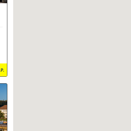
.P.
ils