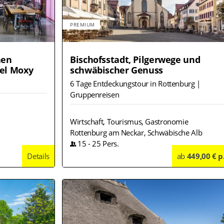
PREMIUM
hen
Bischofsstadt, Pilgerwege und
tel Moxy
schwäbischer Genuss
6 Tage Entdeckungstour in Rottenburg |
Gruppenreisen
Wirtschaft, Tourismus, Gastronomie
Rottenburg am Neckar, Schwäbische Alb
15
-
25
Pers.
Details
ab
449,00 € p
Deta