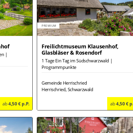
PREMIUM
nhof
Freilichtmuseum Klausenhof,
Glasbläser & Rosendorf
en |
1 Tage Ein Tag im Südschwarzwald |
Programmpunkte
Gemeinde Herrischried
Herrischried, Schwarzwald
ab
4,50 € p.P.
Details
ab
4,50 € p
Deta