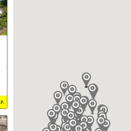
.P.
ils