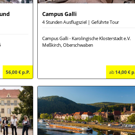
 und
Campus Galli
4 Stunden Ausflugsziel | Geführte Tour
Campus Galli - Karolingische Klosterstadt e.V.
G
Meßkirch, Oberschwaben
56,00 € p.P.
Details
ab
14,00 € p
Deta