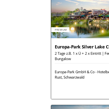
PREMIUM
Europa-Park Silver Lake C
2 Tage z.B. 1 x Ü + 2 x Eintritt | F
Bungalow
Europa-Park GmbH & Co - Hotelbe
Rust, Schwarzwald