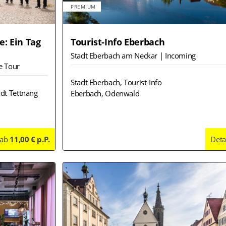
PREMIUM
e: Ein Tag
Tourist-Info Eberbach
Stadt Eberbach am Neckar | Incoming
e Tour
Stadt Eberbach, Tourist-Info
adt Tettnang
Eberbach, Odenwald
ab
11,00 € p.P.
Details
Deta