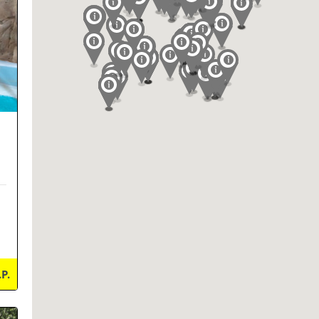
.P.
ils