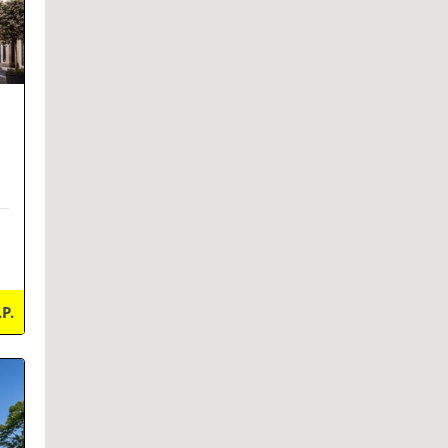
.P.
ils