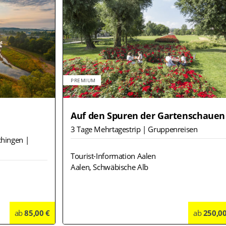
PREMIUM
Auf den Spuren der Gartenschauen
3 Tage Mehrtagestrip | Gruppenreisen
chingen |
Tourist-Information Aalen
Aalen, Schwäbische Alb
ab
85,00 €
Details
ab
250,00
Deta