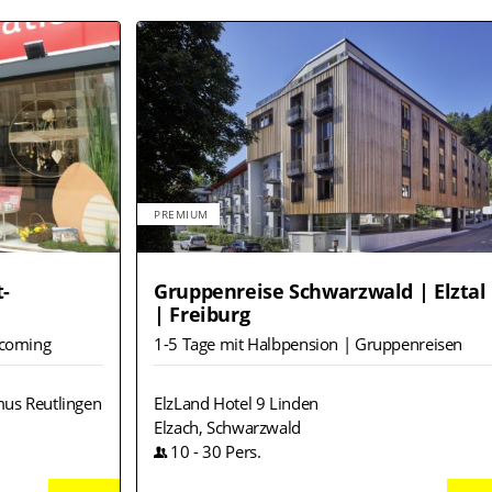
PREMIUM
t-
Gruppenreise Schwarzwald | Elztal
| Freiburg
ncoming
1-5 Tage mit Halbpension | Gruppenreisen
mus Reutlingen
ElzLand Hotel 9 Linden
Elzach, Schwarzwald
10
-
30
Pers.