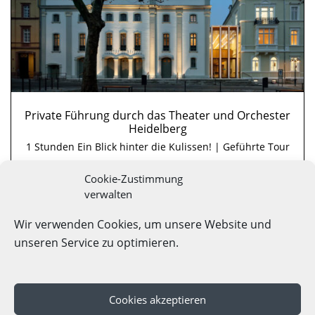
Private Führung durch das Theater und Orchester
Heidelberg
1 Stunden Ein Blick hinter die Kulissen! | Geführte Tour
Cookie-Zustimmung
Theater und Orchester Heidelberg
verwalten
Heidelberg, Kurpfalz
Details
6,00 € p.P.
Wir verwenden Cookies, um unsere Website und
unseren Service zu optimieren.
Cookies akzeptieren