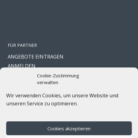
FÜR PARTNER
ANGEBOTE EINTRAGEN
ANMELDEN
PASSWORT VERGESSEN
Cookie-Zustimmung
verwalten
Wir verwenden Cookies, um unsere Website und
unseren Service zu optimieren.
In Kooperation mit
Gruppenreise-Portal.com
Cookies akzeptieren
Copyright © 2023. All Rights Reserved |
Impressum
|