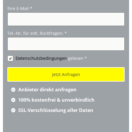
Ihre E-Mail
*
Tel.-Nr. für evtl. Rückfragen:
*
Datenschutzbedingungen
gelesen
*
Anbieter direkt anfragen
100% kostenfrei & unverbindlich
SSL-Verschlüsselung aller Daten