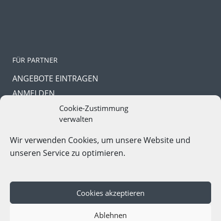
FÜR PARTNER
ANGEBOTE EINTRAGEN
ANMELDEN
PASSWORT VERGESSEN
Cookie-Zustimmung
verwalten
Wir verwenden Cookies, um unsere Website und
unseren Service zu optimieren.
In Kooperation mit
Gruppenreise-Portal.com
Cookies akzeptieren
Copyright © 2023. All Rights Reserved |
Impressum
|
Ablehnen
Datenschutz